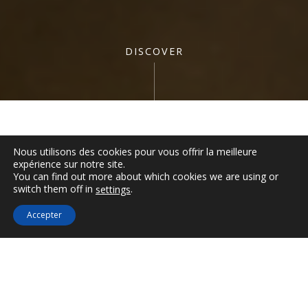
DISCOVER
Description
Nous utilisons des cookies pour vous offrir la meilleure
expérience sur notre site.
You can find out more about which cookies we are using or
Room Facilities
Non
switch them off in
.
settings
disponible
Ηotel Services
Accepter
DELUXE SUITE VIGLA
SEA VIEW