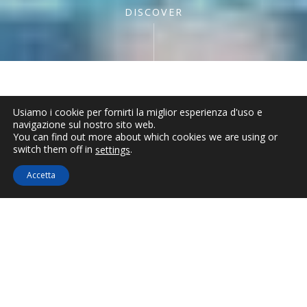
DISCOVER
Descrizione
Usiamo i cookie per fornirti la miglior esperienza d'uso e
navigazione sul nostro sito web.
You can find out more about which cookies we are using or
Servizi in camera
Non
switch them off in
.
settings
disponibile
Ηservizi in linea
Accetta
JUNIOR SUITE
ARMENO
VASCA
IDROMASSAGGIO